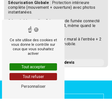
Sécurisation Globale
: Protection intérieure
complète (mouvement + ouverture) avec photos
instantanées.
Sécurité Incendie
: Détecteur de fumée connecté
inclus, pour vous alerter 24h/24, même quand le
système est désarmé.
Confort de Pilotage
: 1 clavier mural à l'entrée + 2
Ce site utilise des cookies et
télécommandes + application mobile.
vous donne le contrôle sur
ceux que vous souhaitez
activer
Demandez un devis
Tout accepter
Tout refuser
Personnaliser
Expertise reconnue