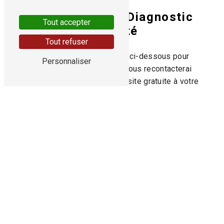
Planifiez votre Diagnostic
Tout accepter
Sécurité
Tout refuser
Remplissez le formulaire ci-dessous pour
Personnaliser
prendre rendez-vous. Je vous recontacterai
rapidement pour fixer une visite gratuite à votre
domicile.
Prénom
*
Nom
*
Téléphone
*